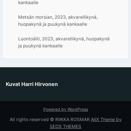
kankaalle
Metsän morsian, 2023, akvarellikynä,
huopakynä ja puukynä kankaalle
Luontoäiti, 2023, akvarellikynä, huopakynä
ja puukynä kankaalle
Kuvat Harri Hirvonen
Powered by WordPress
All rights reserved © RIIKKA ROSMAR
AllX Theme by
SEOS THEMES